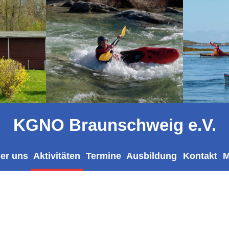
KGNO Braunschweig e.V.
er uns
Aktivitäten
Termine
Ausbildung
Kontakt
M